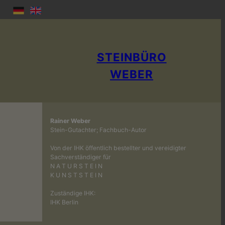
STEINBÜRO
WEBER
Rainer Weber
Stein-Gutachter; Fachbuch-Autor
Von der IHK öffentlich bestellter und vereidigter
Sachverständiger für
N A T U R S T E I N
K U N S T S T E I N
Zuständige IHK:
IHK Berlin