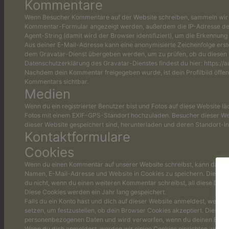
Kommentare
Wenn Besucher Kommentare auf der Website schreiben, sammeln wir d
Kommentar-Formular angezeigt werden, außerdem die IP-Adresse de
Agent-String (damit wird der Browser identifiziert), um die Erkennun
Aus deiner E-Mail-Adresse kann eine anonymisierte Zeichenfolge erst
dem Gravatar-Dienst übergeben werden, um zu prüfen, ob du diesen 
Datenschutzerklärung des Gravatar-Dienstes findest du hier: https://a
Nachdem dein Kommentar freigegeben wurde, ist dein Profilbild öffent
Kommentars sichtbar.
Medien
Wenn du ein registrierter Benutzer bist und Fotos auf diese Website läd
Fotos mit einem EXIF-GPS-Standort hochzuladen. Besucher dieser Web
dieser Website gespeichert sind, herunterladen und deren Standort-In
Kontaktformulare
Cookies
Wenn du einen Kommentar auf unserer Website schreibst, kann das ein
Namen, E-Mail-Adresse und Website in Cookies zu speichern. Dies ist 
du nicht, wenn du einen weiteren Kommentar schreibst, all diese Date
Diese Cookies werden ein Jahr lang gespeichert.
Falls du ein Konto hast und dich auf dieser Website anmeldest, werde
setzen, um festzustellen, ob dein Browser Cookies akzeptiert. Dieses 
personenbezogenen Daten und wird verworfen, wenn du deinen Brows
Wenn du dich anmeldest, werden wir einige Cookies einrichten, um d