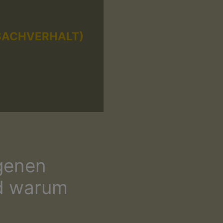
SACHVERHALT)
genen
d warum