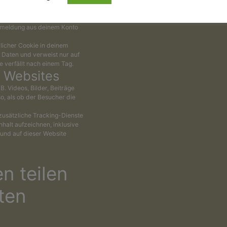
wei Tagen und Cookies für
gemeldet bleiben“ auswählst,
Abmeldung aus deinem Konto
zlicher Cookie in deinem
 Daten und verweist nur auf
e verfällt nach einem Tag.
n Websites
B. Videos, Bilder, Beiträge
so, als ob der Besucher die
zusätzliche Tracking-Dienste
nhalt aufzeichnen, inklusive
t und auf dieser Website
n teilen
ten