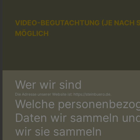
VIDEO-BEGUTACHTUNG (JE NACH 
MÖGLICH
Wer wir sind
Die Adresse unserer Website ist: https://steinbuero.de.
Welche personenbezo
Daten wir sammeln un
wir sie sammeln