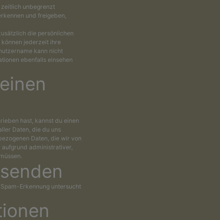
zeitlich unbegrenzt
erkennen und freigeben,
zusätzlich die persönlichen
r können jederzeit ihre
enutzername kann nicht
tionen ebenfalls einsehen
einen
ieben hast, kannst du einen
ller Daten, die du uns
nbezogenen Daten, die wir von
r aufgrund administrativer,
 müssen.
 senden
r Spam-Erkennung untersucht
tionen