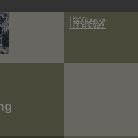
▪︎ Home
▪︎ Stein-Gutachten
▪︎ Objektberatung
▪︎ Stein-Seminare
▪︎ Stein-Fachbuch
ng