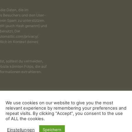
ie Daten, die im
s Besuchers und den User-
g von Spam zu unterstützen.
ellt (auch Hash genannt) und
benutzt. Die
utomattic.com/privacy/.
lich im Kontext deines
st, solltest du vermeiden,
site könnten Fotos, die auf
formationen extrahieren.
e Einwilligung sein, deinen
eine Komfortfunktion, damit
We use cookies on our website to give you the most
n erneut eingeben musst.
relevant experience by remembering your preferences and
repeat visits. By clicking “Accept”, you consent to the use
n wir ein temporäres Cookie
of ALL the cookies.
Cookie enthält keine
er schließt.
Einstellungen
Speichern
eine Anmeldeinformationen