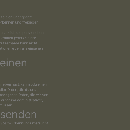
zeitlich unbegrenzt
erkennen und freigeben,
zusätzlich die persönlichen
r können jederzeit ihre
enutzername kann nicht
tionen ebenfalls einsehen
einen
ieben hast, kannst du einen
ller Daten, die du uns
nbezogenen Daten, die wir von
r aufgrund administrativer,
 müssen.
 senden
r Spam-Erkennung untersucht