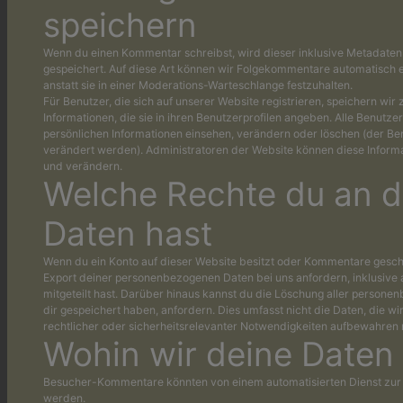
speichern
Wenn du einen Kommentar schreibst, wird dieser inklusive Metadaten 
gespeichert. Auf diese Art können wir Folgekommentare automatisch 
anstatt sie in einer Moderations-Warteschlange festzuhalten.
Für Benutzer, die sich auf unserer Website registrieren, speichern wir 
Informationen, die sie in ihren Benutzerprofilen angeben. Alle Benutze
persönlichen Informationen einsehen, verändern oder löschen (der B
verändert werden). Administratoren der Website können diese Informa
und verändern.
Welche Rechte du an d
Daten hast
Wenn du ein Konto auf dieser Website besitzt oder Kommentare geschr
Export deiner personenbezogenen Daten bei uns anfordern, inklusive a
mitgeteilt hast. Darüber hinaus kannst du die Löschung aller persone
dir gespeichert haben, anfordern. Dies umfasst nicht die Daten, die wi
rechtlicher oder sicherheitsrelevanter Notwendigkeiten aufbewahren
Wohin wir deine Daten
Besucher-Kommentare könnten von einem automatisierten Dienst zu
werden.