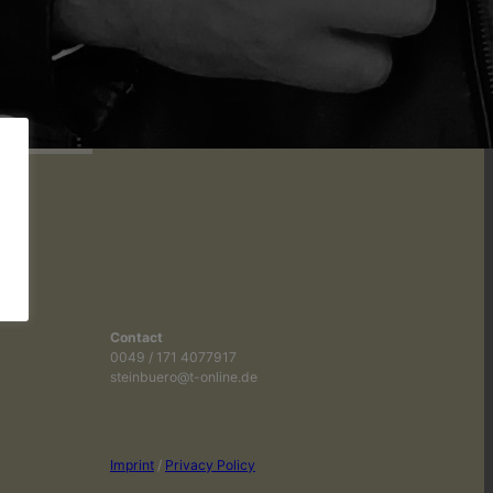
Contact
0049 / 171 4077917
steinbuero@t-online.de
Imprint
/
Privacy Policy