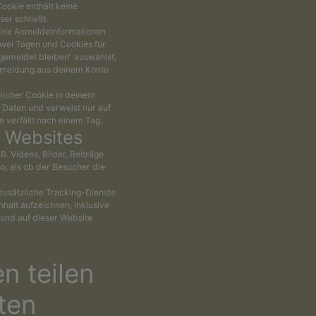
Cookie enthält keine
er schließt.
eine Anmeldeinformationen
wei Tagen und Cookies für
gemeldet bleiben“ auswählst,
Abmeldung aus deinem Konto
zlicher Cookie in deinem
 Daten und verweist nur auf
e verfällt nach einem Tag.
n Websites
B. Videos, Bilder, Beiträge
so, als ob der Besucher die
zusätzliche Tracking-Dienste
nhalt aufzeichnen, inklusive
t und auf dieser Website
n teilen
ten