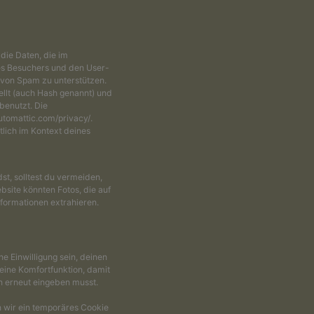
ie Daten, die im
s Besuchers und den User-
g von Spam zu unterstützen.
ellt (auch Hash genannt) und
benutzt. Die
utomattic.com/privacy/.
lich im Kontext deines
st, solltest du vermeiden,
site könnten Fotos, die auf
formationen extrahieren.
e Einwilligung sein, deinen
eine Komfortfunktion, damit
n erneut eingeben musst.
n wir ein temporäres Cookie