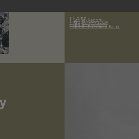
▪︎ Home
▪︎ Stone-Report
▪︎ Property-Advice
▪︎ Stone-Seminars
▪︎ Stone-Technical-Book
cy