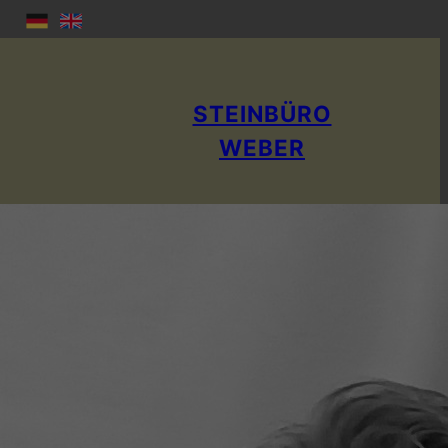
STEINBÜRO
WEBER
Rainer Weber
stone appraiser; Specialist book author
Publicly appointed and sworn expert for NA T U R ST E I
N & ART S T E I N
Responsible IHK: IHK Berlin